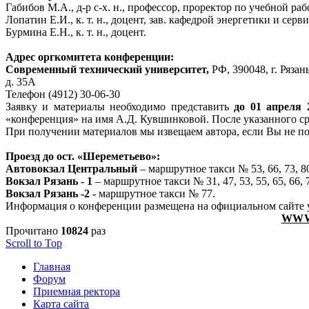
Габибов М.А., д-р с-х. н., профессор, проректор по учебной раб
Лопатин Е.И., к. т. н., доцент, зав. кафедрой энергетики и
серви
Бурмина Е.Н., к. т. н., доцент.
Адрес оргкомитета конференции:
Современный технический университет,
РФ, 390048, г. Рязан
д. 35А
Телефон (4912) 30-06-30
Заявку и материалы необходимо представить
до 01 апреля 
«конференция» на имя А.Д. Кувшинковой. После указанного с
При получении материалов мы извещаем автора, если Вы не 
Проезд
до ост. «Шереметьево»:
Автовокзал Центральный
– маршрутное такси № 53, 66, 73, 8
Вокзал Рязань - 1
– маршрутное такси № 31, 47, 53, 55, 65, 66, 7
Вокзал Рязань -2 -
маршрутное такси № 77.
Информация о конференции размещена на официальном сайте 
WWW
Прочитано
10824
раз
Scroll to Top
Главная
Форум
Приемная ректора
Карта сайта