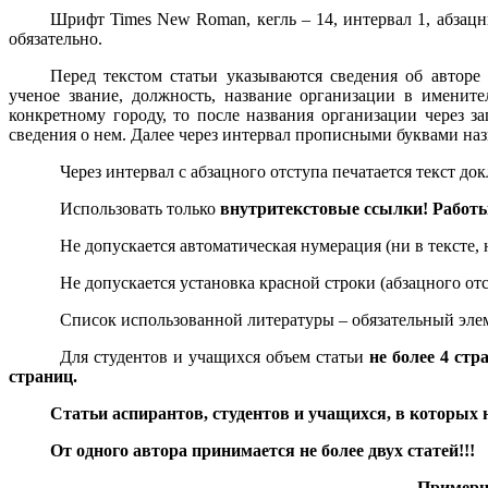
Шрифт Times New Roman, кегль – 14, интервал 1, абзацн
обязательно.
Перед текстом статьи указываются сведения об авторе
ученое звание, должность, название организации в имените
конкретному городу, то после названия организации через з
сведения о нем. Далее через интервал прописными буквами наз
Через интервал с абзацного отступа печатается текст док
Использовать только
внутритекстовые ссылки! Работ
Не допускается автоматическая нумерация (ни в тексте,
Не допускается установка красной строки (абзацного от
Список использованной литературы – обязательный элем
Для студентов и учащихся объем статьи
не
более 4 стр
страниц.
Статьи аспирантов, студентов и учащихся, в которых 
От одного автора принимается не более двух статей!!!
Примерн