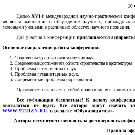
10 
Целью
X
VI
-й международной научно-практической кон
является выявление и обсуждение научных,
прикладных и
молодыми учеными в различных областях научного познания
.
Для участия в конференции
приглашаются
аспиранты,
Основные направления работы конференции:
Современные достижения технических наук.
Современные достижения в области строительства и архитектуры
Проблемы естественных наук.
Проблемы гуманитарных наук.
Современные проблемы образования
Оргкомитет оставляет за собой право изменять количеств
Все публикации бесплатные! К началу конференц
высылаться не будет
. Все авторы могут скачать э
WWW
.
STIRZN
.
RU
, в разделе «Обучающимся».
Авторы несут ответственность за достоверность инфо
Правила офо